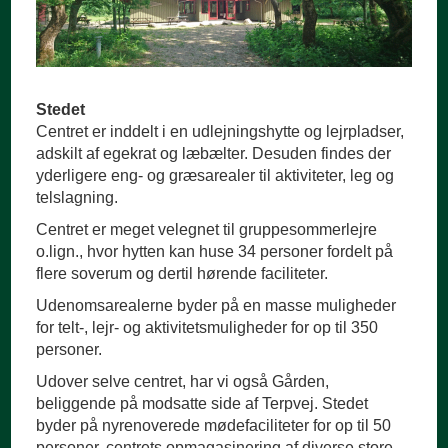
Stedet
Centret er inddelt i en udlejningshytte og lejrpladser,
adskilt af egekrat og læbælter. Desuden findes der
yderligere eng- og græsarealer til aktiviteter, leg og
telslagning.
Centret er meget velegnet til gruppesommerlejre
o.lign., hvor hytten kan huse 34 personer fordelt på
flere soverum og dertil hørende faciliteter.
Udenomsarealerne byder på en masse muligheder
for telt-, lejr- og aktivitetsmuligheder for op til 350
personer.
Udover selve centret, har vi også Gården,
beliggende på modsatte side af Terpvej. Stedet
byder på nyrenoverede mødefaciliteter for op til 50
personer, centrets opmagasinering af diverse store