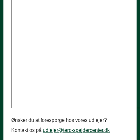
Ønsker du at forespørge hos vores udlejer?
Kontakt os på
udlejer@terp-spejdercenter.dk